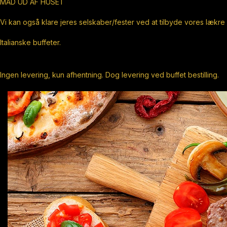
MAD UD AF HUSET
Vi kan også klare jeres selskaber/fester ved at tilbyde vores lækre
Italianske buffeter.
Ingen levering, kun afhentning. Dog levering ved buffet bestilling.