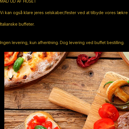
MAD UD AF HUSET
Vi kan også klare jeres selskaber/fester ved at tilbyde vores lækre
Italianske buffeter.
Ingen levering, kun afhentning. Dog levering ved buffet bestilling.