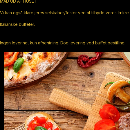
MAD UD AF HUSET
Vi kan også klare jeres selskaber/fester ved at tilbyde vores lækre
Italianske buffeter.
Ingen levering, kun afhentning. Dog levering ved buffet bestilling.