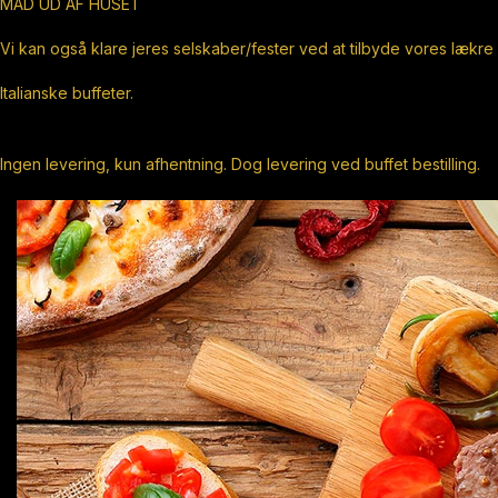
MAD UD AF HUSET
Vi kan også klare jeres selskaber/fester ved at tilbyde vores lækre
Italianske buffeter.
Ingen levering, kun afhentning. Dog levering ved buffet bestilling.