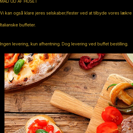
MAD UD AF HUSET
Vi kan også klare jeres selskaber/fester ved at tilbyde vores lækre
Italianske buffeter.
Ingen levering, kun afhentning. Dog levering ved buffet bestilling.