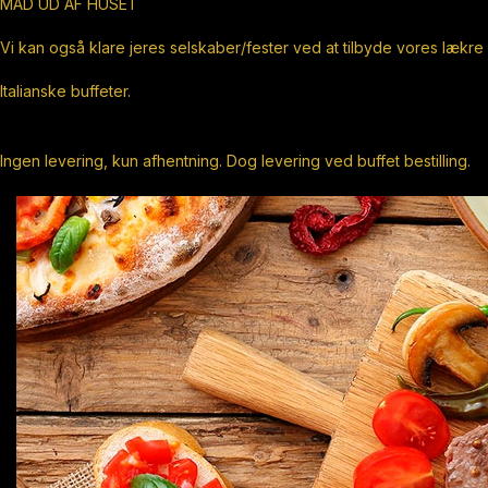
MAD UD AF HUSET
Vi kan også klare jeres selskaber/fester ved at tilbyde vores lækre
Italianske buffeter.
Ingen levering, kun afhentning. Dog levering ved buffet bestilling.