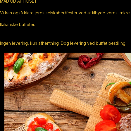
MAD UD AF HUSET
Vi kan også klare jeres selskaber/fester ved at tilbyde vores lækre
Italianske buffeter.
Ingen levering, kun afhentning. Dog levering ved buffet bestilling.