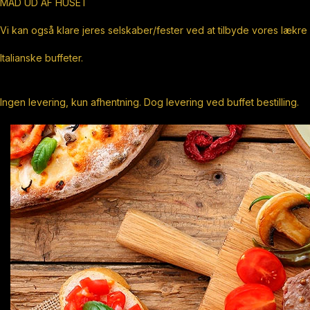
MAD UD AF HUSET
Vi kan også klare jeres selskaber/fester ved at tilbyde vores lækre
Italianske buffeter.
Ingen levering, kun afhentning. Dog levering ved buffet bestilling.