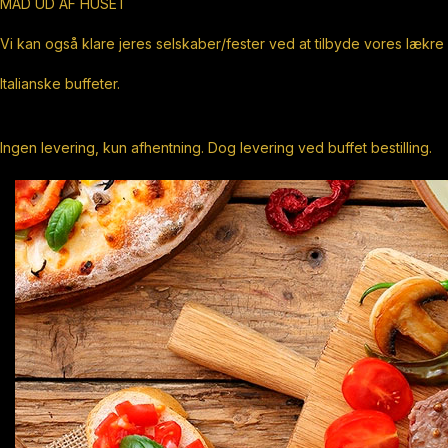
MAD UD AF HUSET
Vi kan også klare jeres selskaber/fester ved at tilbyde vores lækre
Italianske buffeter.
Ingen levering, kun afhentning. Dog levering ved buffet bestilling.