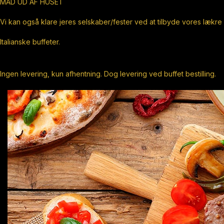
MAD UD AF HUSET
Vi kan også klare jeres selskaber/fester ved at tilbyde vores lækre
Italianske buffeter.
Ingen levering, kun afhentning. Dog levering ved buffet bestilling.