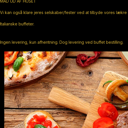
MAD UD AF HUSET
Vi kan også klare jeres selskaber/fester ved at tilbyde vores lækre
Italianske buffeter.
Ingen levering, kun afhentning. Dog levering ved buffet bestilling.