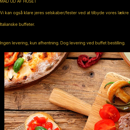
MAD UD AF HUSET
Vi kan også klare jeres selskaber/fester ved at tilbyde vores lækre
Italianske buffeter.
Ingen levering, kun afhentning. Dog levering ved buffet bestilling.