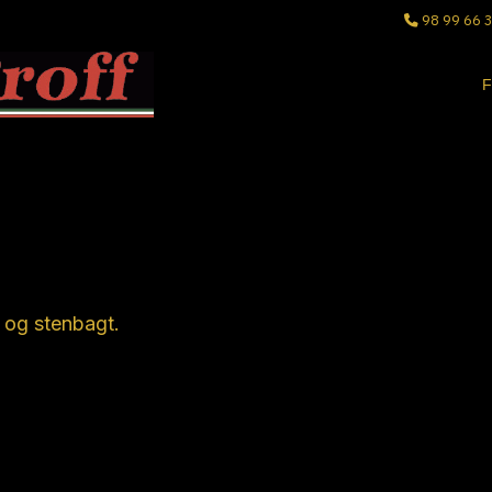
98 99 66 
F
Pizza
t og stenbagt.