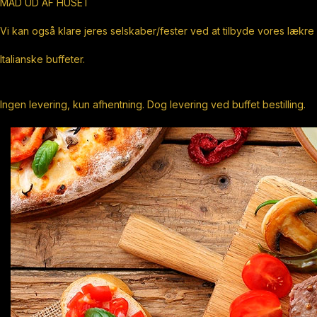
MAD UD AF HUSET
Vi kan også klare jeres selskaber/fester ved at tilbyde vores lækre
Italianske buffeter.
Ingen levering, kun afhentning. Dog levering ved buffet bestilling.