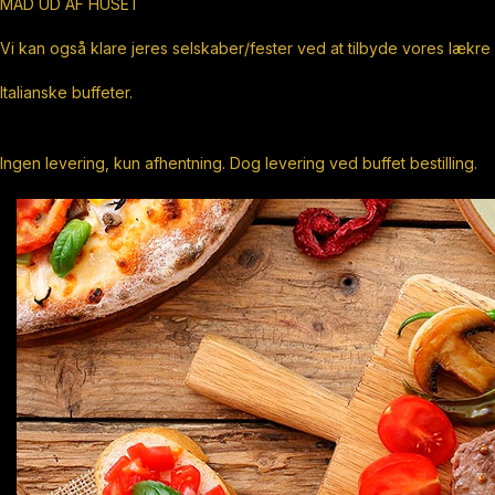
MAD UD AF HUSET
Vi kan også klare jeres selskaber/fester ved at tilbyde vores lækre
Italianske buffeter.
Ingen levering, kun afhentning. Dog levering ved buffet bestilling.