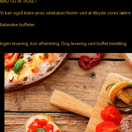
MAD UD AF HUSET
Vi kan også klare jeres selskaber/fester ved at tilbyde vores lækre
Italianske buffeter.
Ingen levering, kun afhentning. Dog levering ved buffet bestilling.