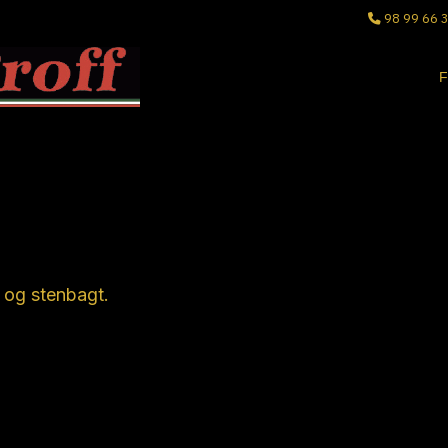
98 99 66 
F
Pizza
t og stenbagt.