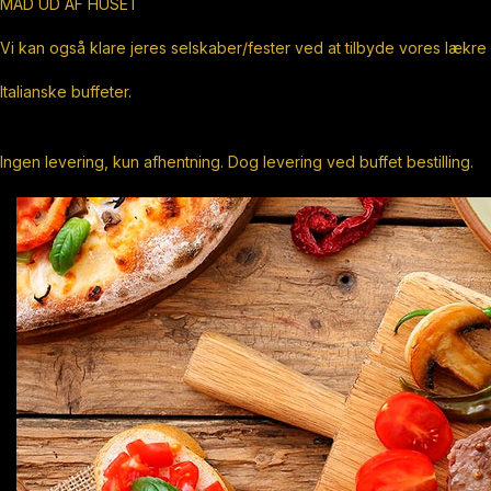
MAD UD AF HUSET
Vi kan også klare jeres selskaber/fester ved at tilbyde vores lækre
Italianske buffeter.
Ingen levering, kun afhentning. Dog levering ved buffet bestilling.