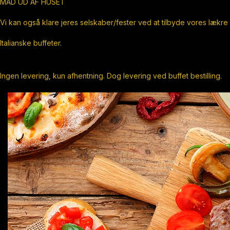
MAD UD AF HUSET
Vi kan også klare jeres selskaber/fester ved at tilbyde vores lækre
Italianske buffeter.
Ingen levering, kun afhentning. Dog levering ved buffet bestilling.